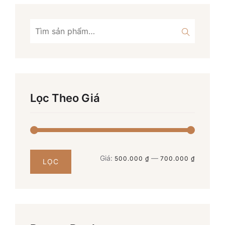
Tìm
kiếm:
Lọc Theo Giá
Giá
Giá
Giá:
—
500.000 ₫
700.000 ₫
LỌC
thấp
cao
nhất
nhất