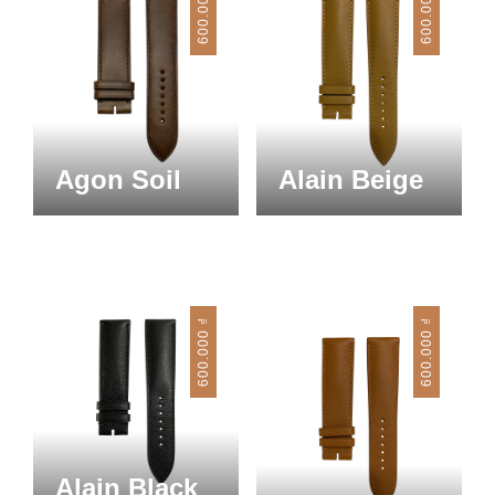
600.000
600.000
Agon Soil
Alain Beige
₫
₫
600.000
600.000
Alain Black