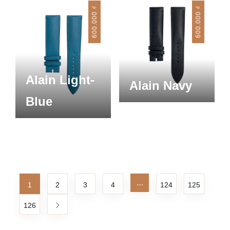
₫
₫
600.000
600.000
Alain Light-
Alain Navy
Blue
…
1
2
3
4
124
125
126