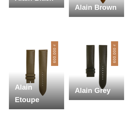
Alain Brown
₫
₫
600.000
600.000
Alain
Alain Grey
Etoupe