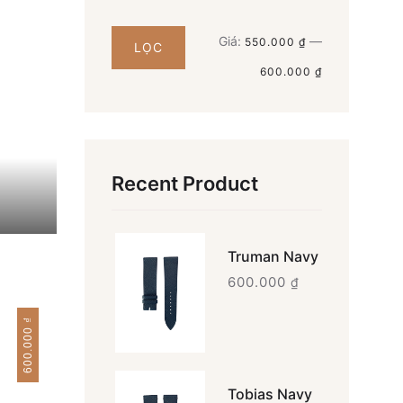
Giá
Giá
Giá:
—
550.000 ₫
LỌC
thấp
cao
600.000 ₫
nhất
nhất
Recent Product
Truman Navy
600.000
₫
₫
600.000
Tobias Navy