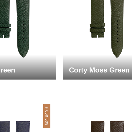
Green
Corty Moss Green
₫
600.000