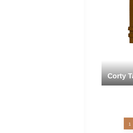
Corty T
1