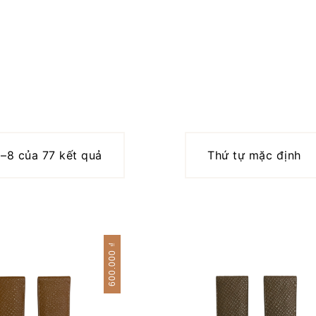
1–8 của 77 kết quả
₫
600.000