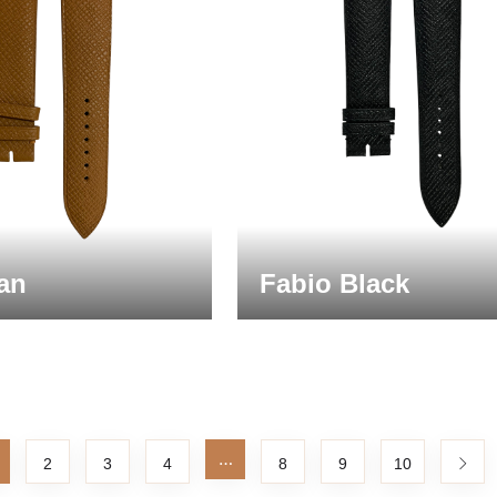
an
Fabio Black
…
2
3
4
8
9
10