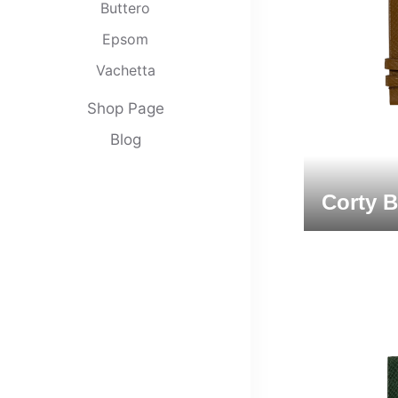
Buttero
Epsom
Vachetta
Clemence
Shop Page
Nappa
Blog
Swift
Babele
Corty 