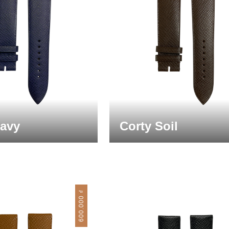
Navy
Corty Soil
₫
600.000