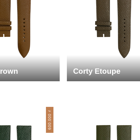
Brown
Corty Etoupe
₫
600.000