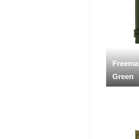
Freema
Green