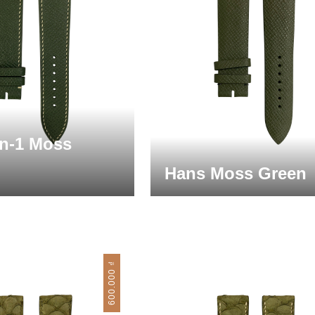
n-1 Moss
Hans Moss Green
₫
600.000