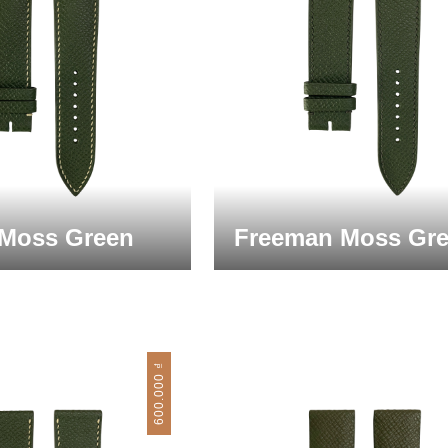
 Moss Green
Freeman Moss Gr
₫
600.000