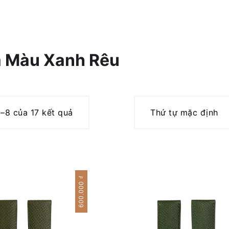
a Màu Xanh Rêu
1–8 của 17 kết quả
₫
600.000