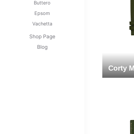
Buttero
Epsom
Vachetta
Clemence
Shop Page
Nappa
Blog
Swift
Babele
Corty 