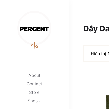
Dây D
%
Hiển thị 
About
Contact
Store
Shop