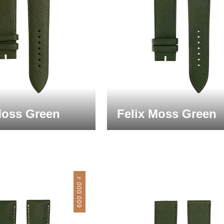
Moss Green
Felix Moss Green
₫
600.000