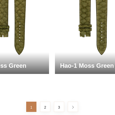
ss Green
Hao-1 Moss Green
1
2
3