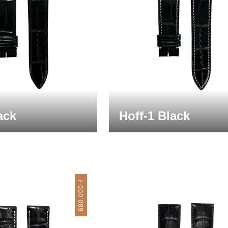
ack
Hoff-1 Black
₫
680.000