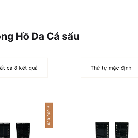
ng Hồ Da Cá sấu
tất cả 8 kết quả
₫
680.000