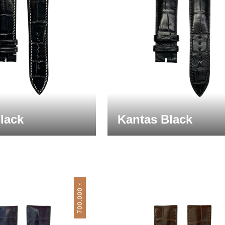
Black
Kantas Black
₫
700.000