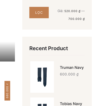
Giá
Giá
Giá:
—
520.000 ₫
LỌC
thấp
cao
700.000 ₫
nhất
nhất
Recent Product
Truman Navy
600.000
₫
₫
680.000
Tobias Navy