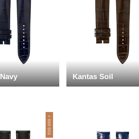
 Navy
Kantas Soil
₫
550.000