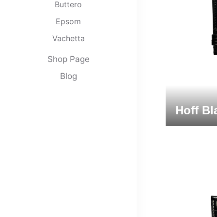
Buttero
Epsom
Vachetta
Clemence
Shop Page
Nappa
Blog
Swift
Babele
Hoff Bl