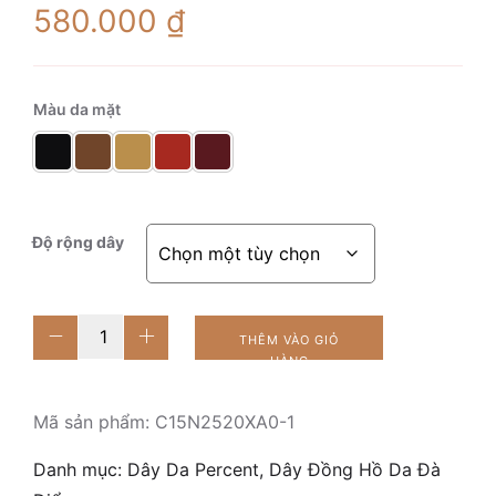
580.000
₫
Màu da mặt
Độ rộng dây
Tico-
THÊM VÀO GIỎ
1
HÀNG
Gold
số
Mã sản phẩm:
C15N2520XA0-1
lượng
Danh mục:
Dây Da Percent
,
Dây Đồng Hồ Da Đà