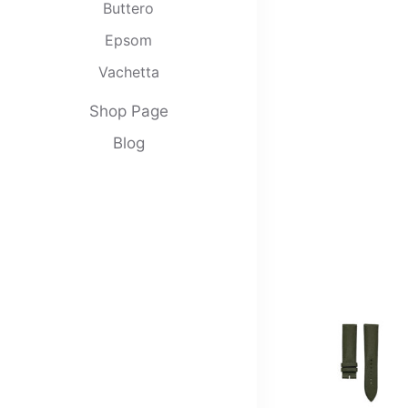
Buttero
Epsom
Vachetta
Clemence
Shop Page
Nappa
Blog
Swift
Babele