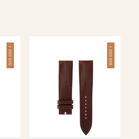
₫
₫
520.000
600.000