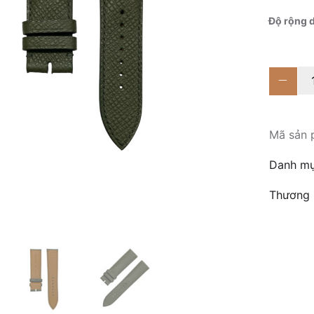
Độ rộng 
Fa
Mo
Gr
số
Mã sản
lư
Danh m
Thương 