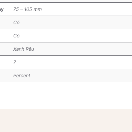
ây
75 – 105 mm
Có
Có
Xanh Rêu
7
Percent