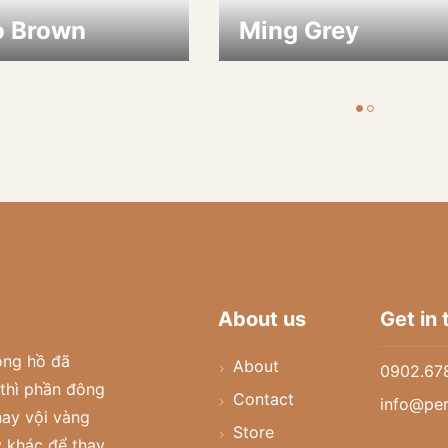
o Brown
Ming Grey
About us
Get in
ồng hồ đã
About
0902.67
thì phần đông
Contact
info@per
hay vội vàng
Store
 khác để thay