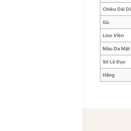
Chiều Dài D
Gù
Line Viền
Màu Da Mặt
Số Lỗ Đục
Hãng