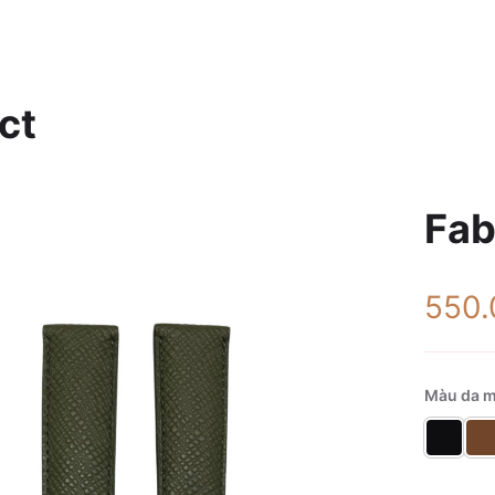
ct
Fab
550
Màu da m