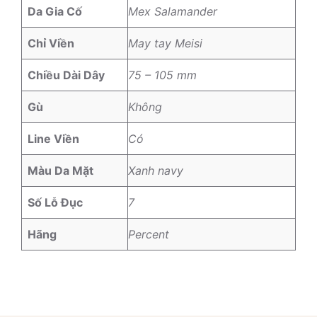
Da Gia Cố
Mex Salamander
Chỉ Viền
May tay Meisi
Chiều Dài Dây
75 – 105 mm
Gù
Không
Line Viền
Có
Màu Da Mặt
Xanh navy
Số Lỗ Đục
7
Hãng
Percent