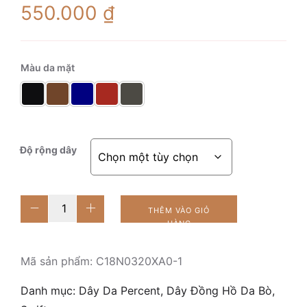
550.000
₫
Màu da mặt
Độ rộng dây
Alessio-
THÊM VÀO GIỎ
1
HÀNG
Navy
số
Mã sản phẩm:
C18N0320XA0-1
lượng
Danh mục:
Dây Da Percent
,
Dây Đồng Hồ Da Bò
,