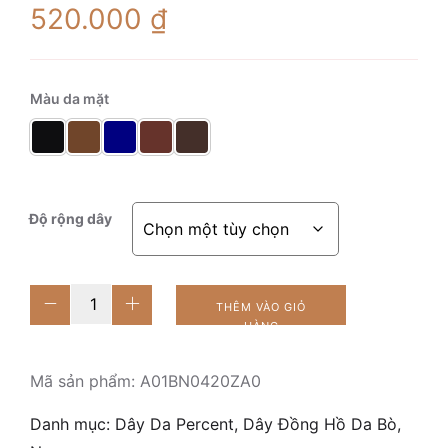
520.000
₫
Màu da mặt
Độ rộng dây
Slender
THÊM VÀO GIỎ
Brown
HÀNG
số
lượng
Mã sản phẩm:
A01BN0420ZA0
Danh mục:
Dây Da Percent
,
Dây Đồng Hồ Da Bò
,