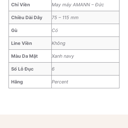
Chỉ Viền
May máy AMANN – Đức
Chiều Dài Dây
75 – 115 mm
Gù
Có
Line Viền
Không
Màu Da Mặt
Xanh navy
Số Lỗ Đục
6
Hãng
Percent