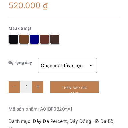
520.000
₫
Màu da mặt
Độ rộng dây
Leif
THÊM VÀO GIỎ
Navy
HÀNG
số
lượng
Mã sản phẩm:
A01BF0320YA1
Danh mục:
Dây Da Percent
,
Dây Đồng Hồ Da Bò
,